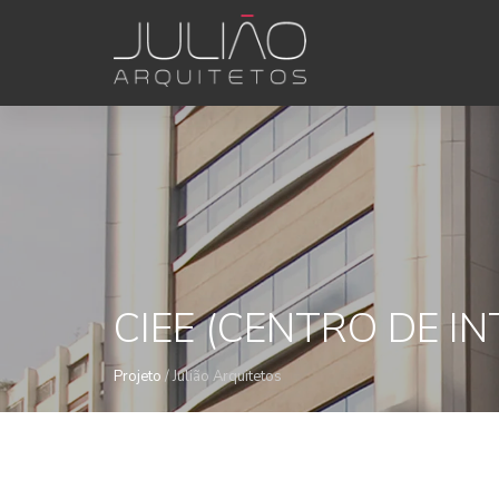
object(PDO)#1 (0) { }
CIEE (CENTRO DE 
Projeto
/ Julião Arquitetos